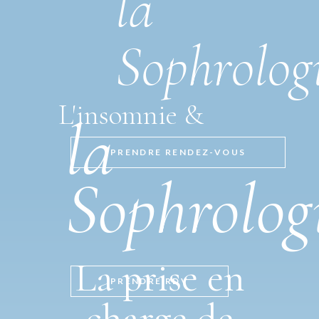
la
Sophrolog
L'insomnie &
la
PRENDRE RENDEZ-VOUS
Sophrolog
La prise en
PRENDRE RDV
charge de