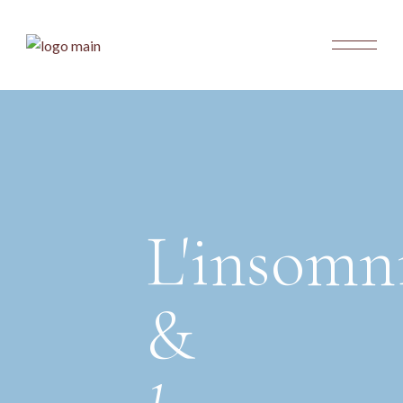
Skip
to
the
content
L'insomn
&