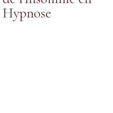
Hypnose
Insomnie
L’hypnothérapie est une méthode de thérapie brève permettant
l’accès à la partie inconsciente de la personne. Cet accès à
l’inconscient est possible avec l’état modifié de conscience qui est
mis en place avec l’hypnose. C’est un peu comme une forme de
lâcher-prise, de relâchement du corps et de la pensée.
J’accompagne individuellement en séance pour accéder à cet état
de conscience qui permet de modifier, changer ou créer de nouvelles
perceptions et je guide la personne afin qu’elle accède, grâce à ses
propres ressources, aux changements permettant d’atteindre son ou
ses objectifs.